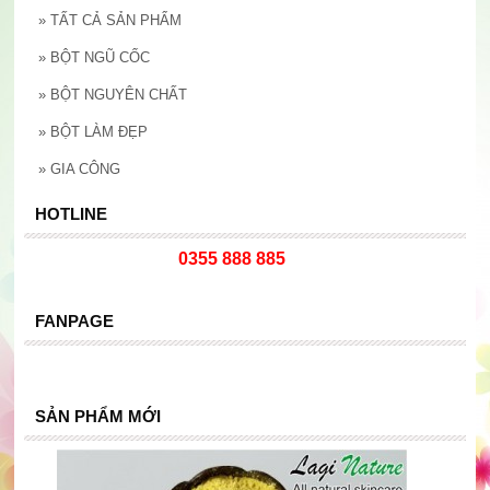
»
TẤT CẢ SẢN PHẨM
»
BỘT NGŨ CỐC
»
BỘT NGUYÊN CHẤT
»
BỘT LÀM ĐẸP
»
GIA CÔNG
HOTLINE
0355 888 885
FANPAGE
SẢN PHẨM MỚI