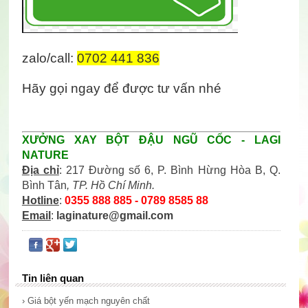
zalo/call: 
0702 441 836
Hãy gọi ngay để được tư vấn nhé
XƯỞNG XAY BỘT ĐẬU NGŨ CỐC - LAGI
NATURE
Địa chỉ
: 217 Đường số 6, P. Bình Hừng Hòa B, Q.
Bình Tân
, TP. Hồ Chí Minh.
Hotline
:
0355 888 885 - 0789 8585 88
Email
:
laginature@gmail.com
Tin liên quan
› Giá bột yến mạch nguyên chất