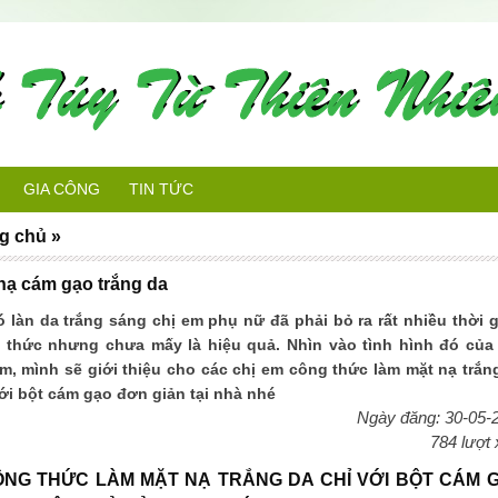
GIA CÔNG
TIN TỨC
g chủ
»
nạ cám gạo trắng da
ó làn da trắng sáng chị em phụ nữ đã phải bỏ ra rất nhiều thời g
 thức nhưng chưa mấy là hiệu quả. Nhìn vào tình hình đó của
em, mình sẽ giới thiệu cho các chị em công thức làm mặt nạ trắn
với bột cám gạo đơn giản tại nhà nhé
Ngày đăng: 30-05-
784 lượt
ÔNG THỨC LÀM MẶT NẠ TRẮNG DA CHỈ VỚI BỘT CÁM 