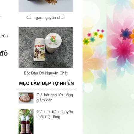
a
Cám gạo nguyên chất
 của
 đỏ
Bột Đậu Đỏ Nguyên Chất
MẸO LÀM ĐẸP TỰ NHIÊN
Giá bột gạo lứt uống
giảm cân
Giá mỡ trăn nguyên
chất triệt lông