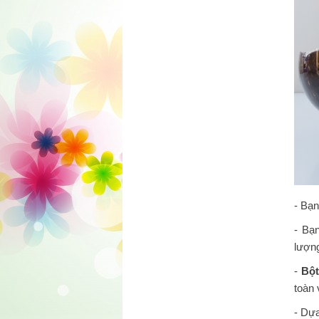
- Bạ
- Bạ
lượn
-
Bột
toàn 
- Dựa