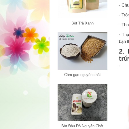
- Chu
- Trộ
Bột Trà Xanh
- Tho
- Thự
bạn t
2.
tr
Cám gạo nguyên chất
Bột Đậu Đỏ Nguyên Chất