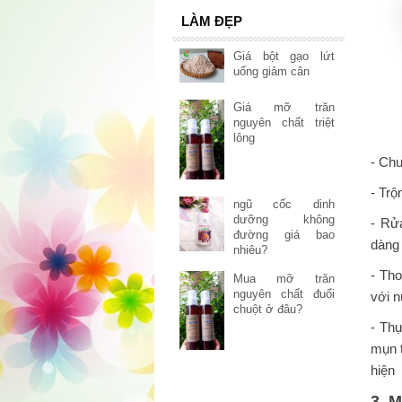
LÀM ĐẸP
Giá bột gạo lứt
uống giảm cân
Giá mỡ trăn
nguyên chất triệt
lông
- Chu
- Tr
ngũ cốc dinh
dưỡng không
- Rử
đường giá bao
dàng
nhiêu?
- Th
Mua mỡ trăn
nguyên chất đuổi
với 
chuột ở đâu?
- Thự
mụn t
hiện
3. 