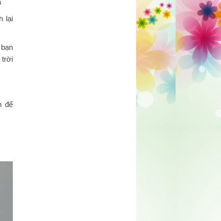
a
 lại
 bạn
trời
m để