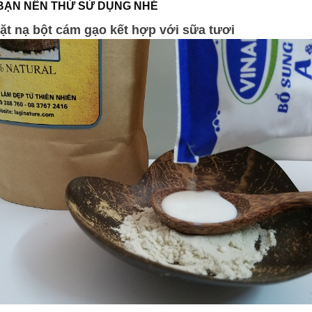
BẠN NÊN THỬ SỬ DỤNG NHÉ
Mặt nạ bột cám gạo kết hợp với sữa tươi