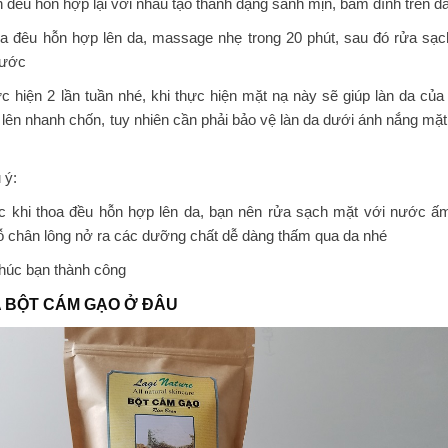
n đều hỗn hợp lại với nhau tạo thành dạng sánh mịn, bám dính trên d
oa đêu hỗn hợp lên da, massage nhẹ trong 20 phút, sau đó rửa sạch
nước
c hiện 2 lần tuần nhé, khi thực hiện mặt nạ này sẽ giúp làn da của
 lên nhanh chốn, tuy nhiên cần phải bảo vệ làn da dưới ánh nắng mặt 
u ý:
c khi thoa đều hỗn hợp lên da, bạn nên rửa sạch mặt với nước ấ
ỗ chân lông nở ra các dưỡng chất dễ dàng thấm qua da nhé
húc bạn thành công
 BỘT CÁM GẠO Ở ĐÂU