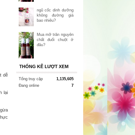
ngũ cốc dinh dưỡng
không đường giá
bao nhiêu?
Mua mỡ trăn nguyên
chất đuổi chuột ở
đâu?
THỐNG KÊ LƯỢT XEM
t dễ
Tổng truy cập
1,135,605
Đang online
7
 lại
ngừa
thực