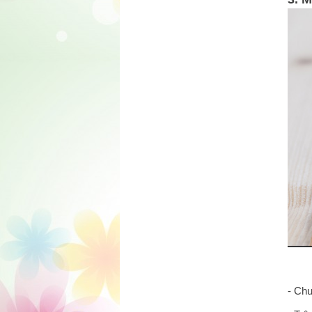
- Chu