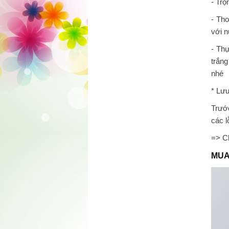
- Trộ
- Th
với 
- Thự
trắng
nhé
* Lư
Trướ
các l
=> C
MUA