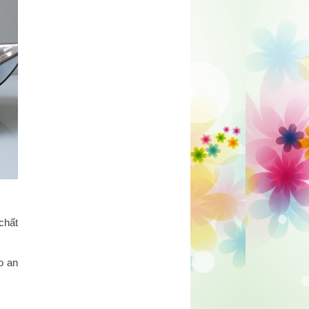
chất
o an