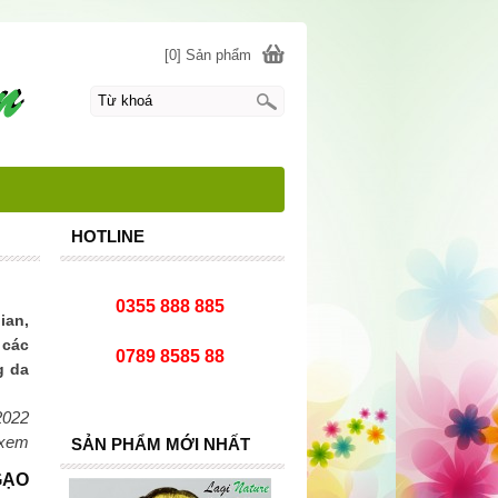
[0] Sản phẩm
HOTLINE
0355 888 885
ian,
 các
0789 8585 88
g da
2022
 xem
SẢN PHẨM MỚI NHẤT
GẠO