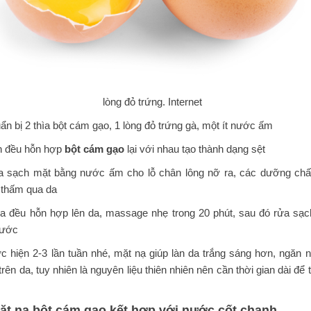
lòng đỏ trứng. Internet
ẩn bị 2 thìa bột cám gạo, 1 lòng đỏ trứng gà, một ít nước ấm
ộn đều hỗn hợp
bột cám gạo
lại với nhau tạo thành dạng sệt
a sạch mặt bằng nước ấm cho lỗ chân lông nỡ ra, các dưỡng chấ
 thấm qua da
oa đều hỗn hợp lên da, massage nhẹ trong 20 phút, sau đó rửa sạch
nước
c hiện 2-3 lần tuần nhé, mặt nạ giúp làn da trắng sáng hơn, ngăn 
rên da, tuy nhiên là nguyên liệu thiên nhiên nên cần thời gian dài để 
Mặt nạ bột cám gạo kết hợp với nước cốt chanh