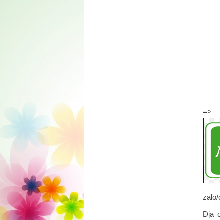
=>
zalo/
Địa 