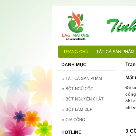
TRANG CHỦ
TẤT CẢ SẢN PHẨM
DANH MỤC
Tran
Mặt 
»
TẤT CẢ SẢN PHẨM
Để c
»
BỘT NGŨ CỐC
công
»
BỘT NGUYÊN CHẤT
chị 
chỉ 
»
BỘT LÀM ĐẸP
»
GIA CÔNG
3 C
HOTLINE